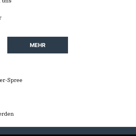
n uns
r
MEHR
der-Spree
werden