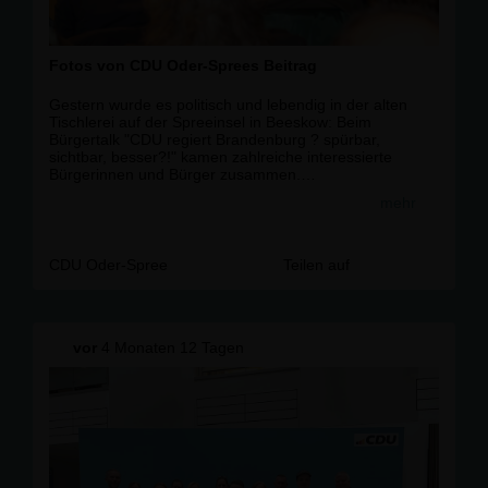
Fotos von CDU Oder-Sprees Beitrag
Gestern wurde es politisch und lebendig in der alten
Tischlerei auf der Spreeinsel in Beeskow: Beim
Bürgertalk "CDU regiert Brandenburg ? spürbar,
sichtbar, besser?!" kamen zahlreiche interessierte
Bürgerinnen und Bürger zusammen.
mehr
Eingeladen hatten die CDU-Kreisverbände Oder-Spree,
Märkisch-Oderland und Frankfurt (Oder)
@
cdufrankfurtoder
- die sich fest vorgenommen haben,
künftig noch enger zusammenzuarbeiten. Ein starkes
CDU Oder-Spree
Teilen auf
Signal für die Region!
Als Gäste durften wir den neuen stellvertretenden
Ministerpräsidenten und Innenminister Dr. Jan Redmann
vor
4 Monaten 12 Tagen
sowie die bildungspolitische Sprecherin der CDU-
Landtagsfraktion Kristy Augustin begrüßen.
Moderiert wurde der Abend von unserem
Kreisvorsitzenden Robert Czaplinski
@
robertczaplinski_beeskow
und der Frankfurter CDU-
Chefin Desiree Schrade @
desireeschrade
.
Die alte Tischlerei war gut gefüllt, bei Getränken und