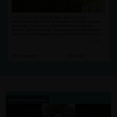
⚡️🌱 Energie der Zukunft! Oder-Spree soll ein
Innovationszentrum für erneuerbare Energien werden.
Wir fördern Forschung und Entwicklung in diesem
Bereich, um nachhaltige Technologien voranzutreiben
und unsere Energieversorgung umweltfreundlicher zu
gestalten. Wir wollen - in Oder-Spree und darüber
mehr
hinaus - eine grüne und nachhaltige Zukunft für alle
schaffen!
👉 Jetzt Wahlprogramm lesen (Link in Bio)!
cdu_oderspree
Teilen auf
#
energie
#
nachhaltigkeit
#
solarpower
#
cdu
#
kommunalwahl2024
#
wahl
#
oderspree
CDU
TV auf YouTube