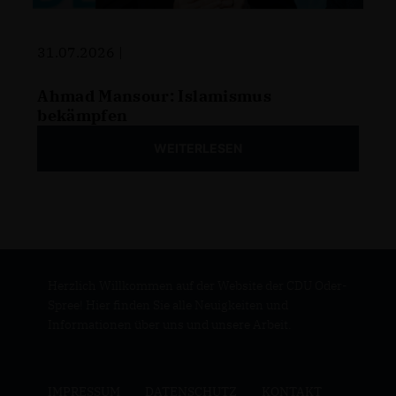
31.07.2026 |
Ahmad Mansour: Islamismus
bekämpfen
WEITERLESEN
Herzlich Willkommen auf der Website der CDU Oder-
Spree! Hier finden Sie alle Neuigkeiten und
Informationen über uns und unsere Arbeit.
IMPRESSUM
DATENSCHUTZ
KONTAKT