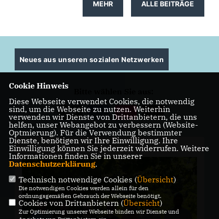
MEHR
ALLE BEITRÄGE
Neues aus unseren sozialen Netzwerken
Cookie Hinweis
Bitte wählen Sie aus:
Diese Webseite verwendet Cookies, die notwendig
sind, um die Webseite zu nutzen. Weiterhin
Alle
verwenden wir Dienste von Drittanbietern, die uns
helfen, unser Webangebot zu verbessern (Website-
Optmierung). Für die Verwendung bestimmter
Dienste, benötigen wir Ihre Einwilligung. Ihre
Einwilligung können Sie jederzeit widerrufen. Weitere
vor
1 Monat 16 Tagen
Informationen finden Sie in unserer
Datenschutzerklärung
.
Technisch notwendige Cookies (
Übersicht
)
Die notwendigen Cookies werden allein für den
ordnungsgemäßen Gebrauch der Webseite benötigt.
Cookies von Drittanbietern (
Übersicht
)
Zur Optimierung unserer Webseite binden wir Dienste und