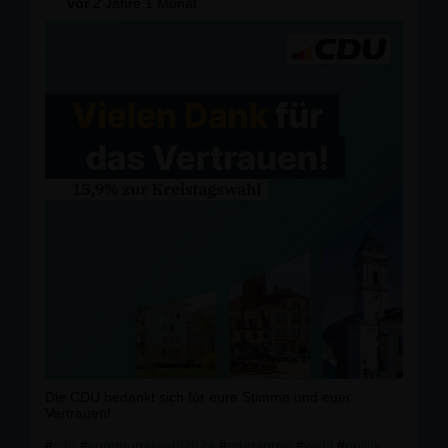
vor
2 Jahre 1 Monat
Die CDU bedankt sich für eure Stimme und euer
Vertrauen!
#
cdu
#
kommunalwahl2024
#
oderspree
#
wahl
#
politik