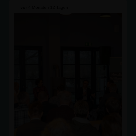
Oder-Spree austauschen. Dabei standen das
vor
4 Monaten 12 Tagen
persönliche Kennenlernen, der Austausch von Ideen
und die zukünftige Zusammenarbeit im Mittelpunkt.
Wir freuen uns, folgende neue Mitglieder in unserer
CDU-Familie willkommen zu heißen:
Phli Blacha
Claus Arndt
Julian Czirr
Aboudi Sharfo
Jannis Hillburger
Berndt Kegel
Unser Neumitglied Daniel Krüger konnte aus
ehrenamtlichen Gründen leider nicht teilnehmen.
Vielen Dank für die guten Gespräche, die offenen
Diskussionen und das große Interesse an der
politischen Arbeit vor Ort. Gemeinsam gestalten wir die
Zukunft unseres Landkreises!
#CDU #
CDUOderSpree
#
OderSpree
#
Beeskow
#
Neumitglieder
#
TeamCDU
#
Kommunalpolitik
#
Brandenburg
#
Ehrenamt
#
ZukunftGestalten