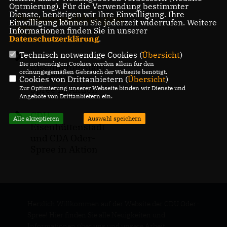
Optmierung). Für die Verwendung bestimmter
Dienste, benötigen wir Ihre Einwilligung. Ihre
Pressemeldungen
Einwilligung können Sie jederzeit widerrufen. Weitere
(2)
Informationen finden Sie in unserer
Datenschutzerklärung
.
Technisch notwendige Cookies (
Übersicht
)
CDU
Die notwendigen Cookies werden allein für den
Eisenhüttenstadt
ordnungsgemäßen Gebrauch der Webseite benötigt.
und CDA Oder-
Cookies von Drittanbietern (
Übersicht
)
Spree in Aktion
Zur Optimierung unserer Webseite binden wir Dienste und
Angebote von Drittanbietern ein.
CDU
Alle akzeptieren
Auswahl speichern
Eisenhüttenstadt
und CDA Oder-
Spree in Aktion
Herzlich Willkommen auf der Website der CDU Oder-
Spree! Hier finden Sie alle Neuigkeiten und
Informationen über uns und unsere Arbeit.