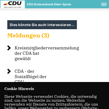
CDU Kreisverband Oder-Spree
Dies könnte Sie auch interessieren...
Meldungen (3)
Kreismitgliederversammelung
der CDA hat
gewählt
CDA - der
Sozialflügel der
CDU
Cookie Hinweis
Ingrid Freninez
Diese Webseite verwendet Cookies, die notwendig
übernimmt
sind, um die Webseite zu nutzen. Weiterhin
verwenden wir Dienste von Drittanbietern, die uns
Vorsitz
helfen, unser Webangebot zu verbessern (Website-