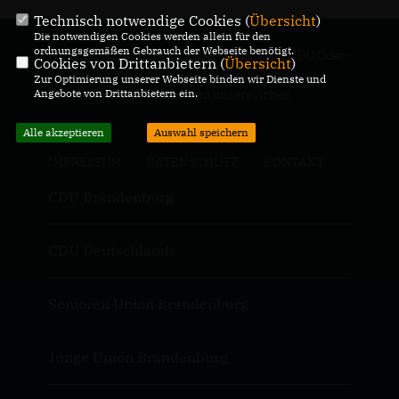
Technisch notwendige Cookies (
Übersicht
)
Die notwendigen Cookies werden allein für den
ordnungsgemäßen Gebrauch der Webseite benötigt.
Herzlich Willkommen auf der Website der CDU Oder-
Cookies von Drittanbietern (
Übersicht
)
Spree! Hier finden Sie alle Neuigkeiten und
Zur Optimierung unserer Webseite binden wir Dienste und
Angebote von Drittanbietern ein.
Informationen über uns und unsere Arbeit.
Alle akzeptieren
Auswahl speichern
IMPRESSUM
DATENSCHUTZ
KONTAKT
CDU Brandenburg
CDU Deutschlands
Senioren Union Brandenburg
Junge Union Brandenburg