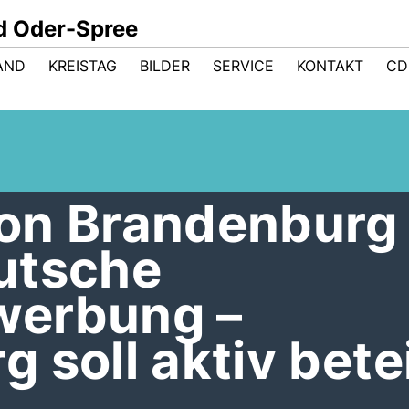
d Oder-Spree
AND
KREISTAG
BILDER
SERVICE
KONTAKT
CD
on Brandenburg
utsche
werbung –
 soll aktiv betei