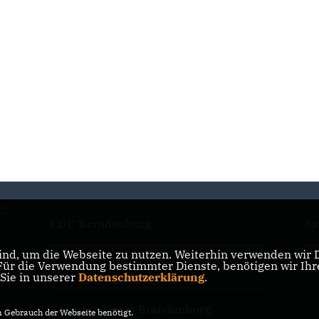
DU
CDU Brandenburg
Ju
nd, um die Webseite zu nutzen. Weiterhin verwenden wir Di
r die Verwendung bestimmter Dienste, benötigen wir Ihre 
CDU Deutschlands
Ju
 Sie in unserer
Datenschutzerklärung
.
Senioren Union Brandenburg
Gebrauch der Webseite benötigt.