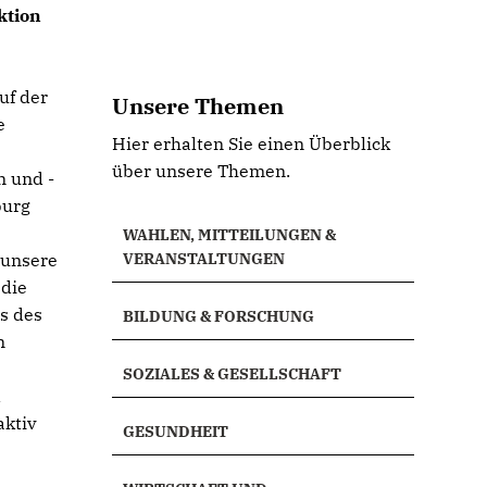
ktion
uf der
Unsere Themen
e
Hier erhalten Sie einen Überblick
über unsere Themen.
n und -
burg
WAHLEN, MITTEILUNGEN &
 unsere
VERANSTALTUNGEN
 die
ns des
BILDUNG & FORSCHUNG
n
SOZIALES & GESELLSCHAFT
d
aktiv
GESUNDHEIT