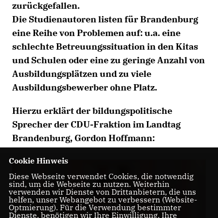
zurückgefallen.
Die Studienautoren listen für Brandenburg
eine Reihe von Problemen auf: u.a. eine
schlechte Betreuungssituation in den Kitas
und Schulen oder eine zu geringe Anzahl von
Ausbildungsplätzen und zu viele
Ausbildungsbewerber ohne Platz.
Hierzu erklärt der bildungspolitische
Sprecher der CDU-Fraktion im Landtag
Brandenburg, Gordon Hoffmann:
Cookie Hinweis
Diese Webseite verwendet Cookies, die notwendig
sind, um die Webseite zu nutzen. Weiterhin
verwenden wir Dienste von Drittanbietern, die uns
helfen, unser Webangebot zu verbessern (Website-
Optmierung). Für die Verwendung bestimmter
Dienste, benötigen wir Ihre Einwilligung. Ihre