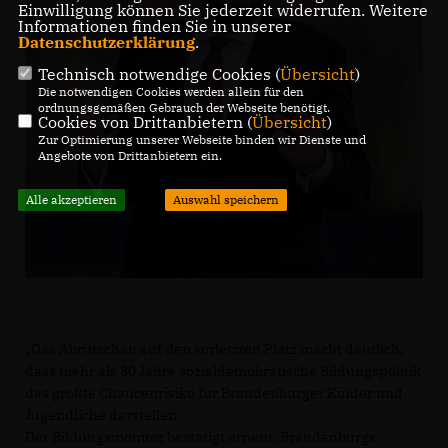
Einwilligung können Sie jederzeit widerrufen. Weitere
Informationen finden Sie in unserer
Datenschutzerklärung
.
Technisch notwendige Cookies (
Übersicht
)
Die notwendigen Cookies werden allein für den
ordnungsgemäßen Gebrauch der Webseite benötigt.
Cookies von Drittanbietern (
Übersicht
)
Zur Optimierung unserer Webseite binden wir Dienste und
Angebote von Drittanbietern ein.
Alle akzeptieren
Auswahl speichern
Das Abrutschen auf den vorletzten Platz macht deutlich,
dass mehr als 30 Jahre sozialdemokratische Bildungspolitik
das größte Chancenrisiko für Brandenburger Kinder und
Jugendliche darstellen.
Der Bildungsmonitor bestätigt erneut: Brandenburgs