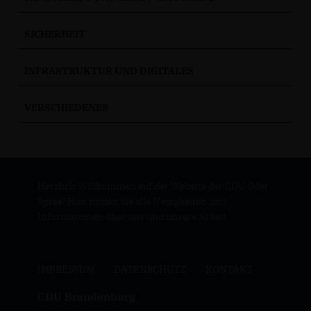
SICHERHEIT
INFRASTRUKTUR UND DIGITALES
VERSCHIEDENES
Herzlich Willkommen auf der Website der CDU Oder-
Spree! Hier finden Sie alle Neuigkeiten und
Informationen über uns und unsere Arbeit.
IMPRESSUM
DATENSCHUTZ
KONTAKT
CDU Brandenburg