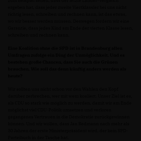
zum Beispiel sehen, dass der letzte Länder-Vergleich
ergeben hat, dass jeder zweite Viertklässler bei uns nicht
richtig lesen, schreiben und rechnen kann, ist das etwas,
wo wir besser werden müssen. Deswegen fordern wir eine
Garantie, dass jedes Kind am Ende der vierten Klasse lesen,
schreiben und rechnen kann.
Eine Koalition ohne die SPD ist in Brandenburg allen
Umfragen zufolge ein Ding der Unmöglichkeit. Und es
bestehen große Chancen, dass Sie auch die Grünen
brauchen. Wie soll das denn künftig anders werden als
heute?
Wir sollten uns nicht schon vor den Wahlen den Kopf
darüber zerbrechen, wer mit wem koaliert. Unser Ziel ist es,
als CDU so stark wie möglich zu werden, damit wir am Ende
möglichst viel CDU-Politik umsetzen und verloren
gegangenes Vertrauen in die Demokratie zurückgewinnen
können. Und wir wollen, dass Jan Redmann nach mehr als
30 Jahren der erste Ministerpräsident wird, der kein SPD-
Parteibuch in der Tasche hat.