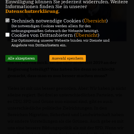
Einwilligung können Sie jederzeit widerrufen. Weitere
Informationen finden Sie in unserer
Datenschutzerklärung
.
Technisch notwendige Cookies (
Übersicht
)
Die notwendigen Cookies werden allein für den
ordnungsgemäßen Gebrauch der Webseite benötigt.
Cookies von Drittanbietern (
Übersicht
)
Zur Optimierung unserer Webseite binden wir Dienste und
Angebote von Drittanbietern ein.
Alle akzeptieren
Auswahl speichern
Sie verwirren mich. Ist die CDU nicht seit 2019 an der
Regierung beteiligt? Was haben Sie denn so schlecht
gemacht, dass man es nun besser machen muss?
Vieles ist mit uns besser geworden. Aber: Wir haben ja nicht
alleine regiert. Bei drei so unterschiedlichen Parteien, wie
es CDU, SPD und Grüne nun einmal sind, gibt es auch
unterschiedliche politische Zielrichtungen. In den
Bereichen Migration, Sicherheit und Landwirtschaft haben
wir andere Vorstellungen als die Grünen. Auch gäbe es mit
uns eine bessere Bildungspolitik als mit der SPD. Wenn wir